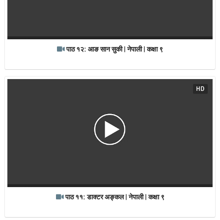
पाठ १२: आङ सान सुकी | नेपाली | कक्षा ९
HD
पाठ ११: डाक्टर अङ्कल | नेपाली | कक्षा ९