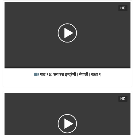
HD
पाठ १३: सय रङ इन्द्रेणी | नेपाली | कक्षा ९
HD