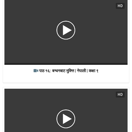
HD
पाठ १६: बन्धनबाट मुक्त्ति | नेपाली | कक्षा ९
HD