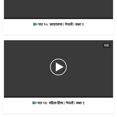
पाठ १५: छात्रावास | नेपाली | कक्षा ९
HD
पाठ १४: महिला हिंसा | नेपाली | कक्षा ९